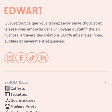
Oubliez tout ce que vous croyez savoir sur le chocolat et
laissez-vous emporter dans un voyage gustatif riche en
nuances, à travers des créations 100% artisanales, fines,
subtiles et savamment séquencés.
E-BOUTIQUE
keyboard_arrow_down
background_dot_small
Coffrets
view_week
Tablettes
atr
Gourmandises
chef_hat
Ateliers Privés