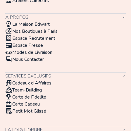
person_apron
Ateliers Collectifs
A PROPOS
keyboard_arrow_down
workspace_premium
La Maison Edwart
map_pin_review
Nos Boutiques à Paris
assignment_ind
Espace Recrutement
newspaper
Espace Presse
delivery_truck_speed
Modes de Livraison
forum
Nous Contacter
SERVICES EXCLUSIFS
keyboard_arrow_down
hand_package
Cadeaux d'Affaires
diversity_2
Team-Building
trophy
Carte de Fidelité
redeem
Carte Cadeau
add_notes
Petit Mot Glissé
LA LOI & L'ORDRE
keyboard_arrow_down