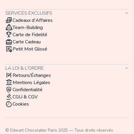
SERVICES EXCLUSIFS
keyboard_arrow_down
hand_package
Cadeaux d'Affaires
diversity_2
Team-Building
trophy
Carte de Fidelité
redeem
Carte Cadeau
add_notes
Petit Mot Glissé
LA LOI & L'ORDRE
keyboard_arrow_down
format_text_wrap
Retours/Échanges
account_balance
Mentions Légales
policy
Confidentialité
gavel
CGU & CGV
cookie
Cookies
© Edwart Chocolatier Paris 2025 — Tous droits réservés