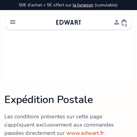
50€ d'achat = 5€ offert sur
la livraison
(cumulable)
menu
person
shopping_bag
0
home
/
LIVRAISON
Expédition Postale
Expédition
Coursier
Retrait
Boutique
Les conditions présentes sur cette page
s’appliquent exclusivement aux commandes
passées directement sur
www.edwart.fr
.