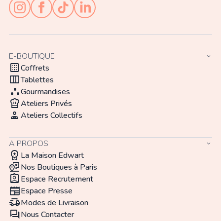
E-BOUTIQUE
keyboard_arrow_down
background_dot_small
Coffrets
view_week
Tablettes
atr
Gourmandises
chef_hat
Ateliers Privés
person_apron
Ateliers Collectifs
A PROPOS
keyboard_arrow_down
workspace_premium
La Maison Edwart
map_pin_review
Nos Boutiques à Paris
assignment_ind
Espace Recrutement
newspaper
Espace Presse
delivery_truck_speed
Modes de Livraison
forum
Nous Contacter