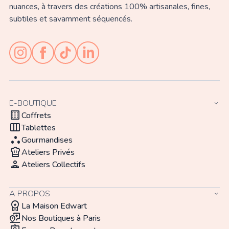
nuances, à travers des créations 100% artisanales, fines,
subtiles et savamment séquencés.
E-BOUTIQUE
keyboard_arrow_down
background_dot_small
Coffrets
view_week
Tablettes
atr
Gourmandises
chef_hat
Ateliers Privés
person_apron
Ateliers Collectifs
A PROPOS
keyboard_arrow_down
workspace_premium
La Maison Edwart
map_pin_review
Nos Boutiques à Paris