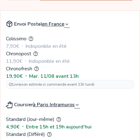
package_2
Envoi Postal
expand_more
Colissimo
help
7,90€
  ⸱  
Indisponible en été
Chronopost
help
11,90€
  ⸱  
Indisponible en été
Chronofresh
help
19,90€
  ⸱  
Mar. 11/08 avant 13h
Livraison estimée si commande avant 11h lundi
info
shopping_bag_speed
Coursier
expand_more
Standard (Jour-même)
help
4,90€
  ⸱  
Entre 15h et 19h aujourd'hui
Standard (Différé)
help