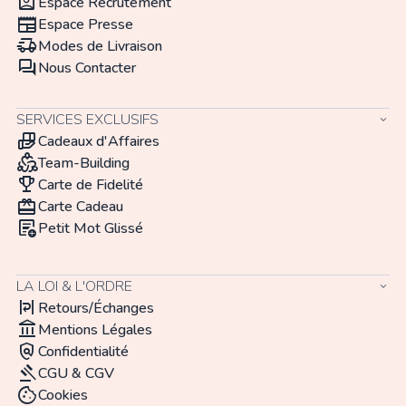
assignment_ind
Espace Recrutement
newspaper
Espace Presse
delivery_truck_speed
Modes de Livraison
forum
Nous Contacter
SERVICES EXCLUSIFS
keyboard_arrow_down
hand_package
Cadeaux d'Affaires
diversity_2
Team-Building
trophy
Carte de Fidelité
redeem
Carte Cadeau
add_notes
Petit Mot Glissé
LA LOI & L'ORDRE
keyboard_arrow_down
format_text_wrap
Retours/Échanges
account_balance
Mentions Légales
policy
Confidentialité
gavel
CGU & CGV
cookie
Cookies