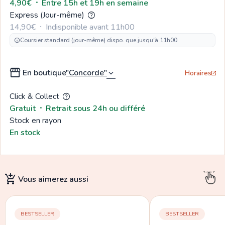
4,90€
  ⸱  
Entre 15h et 19h en semaine
Express (Jour-même)
help
14,90€
  ⸱  
Indisponible avant 11h00
Coursier standard (jour-même) dispo. que jusqu'à 11h00
info
storefront
En boutique
expand_more
Horaires
open_in_new
Click & Collect
help
Gratuit
  ⸱  
Retrait sous 24h ou différé
Stock en rayon
En stock
add_shopping_cart
Vous aimerez
aussi
BESTSELLER
BESTSELLER