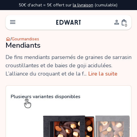
50€ d'achat = 5€ offert sur
la livraison
(cumulable)
menu
person
shopping_bag
0
home
/
Gourmandises
Mendiants
De fins mendiants parsemés de graines de sarrasin
croustillantes et de baies de goji acidulées.
L’alliance du croquant et de la f...
Lire la suite
Plusieurs variantes disponibles