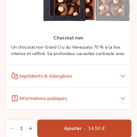
Chocolat noir
Un chocolat noir Grand Cru du Venezuela 70 % à la fois
intense et raffiné. Sa profondeur cacaotée contraste avec
la vivacité des baies de goji et le croquant du sarrasin
torréfié. Un jeu d’équilibre entre puissance, acidité et
texture, à la fois subtil et gourmand.
grocery
Ingrédients & Allergènes
arrow_forward_ios
...
Lire la suite
help_center
Informations pratiques
arrow_forward_ios
remove
add
Ajouter
·
14,50 €