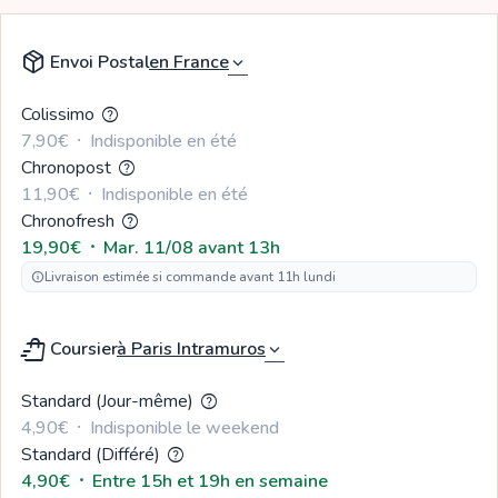
package_2
Envoi Postal
expand_more
Colissimo
help
7,90€
  ⸱  
Indisponible en été
Chronopost
help
11,90€
  ⸱  
Indisponible en été
Chronofresh
help
19,90€
  ⸱  
Mar. 11/08 avant 13h
Livraison estimée si commande avant 11h lundi
info
shopping_bag_speed
Coursier
expand_more
Standard (Jour-même)
help
4,90€
  ⸱  
Indisponible le weekend
Standard (Différé)
help
4,90€
  ⸱  
Entre 15h et 19h en semaine