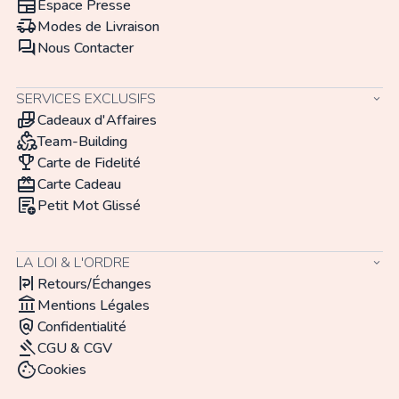
newspaper
Espace Presse
delivery_truck_speed
Modes de Livraison
forum
Nous Contacter
SERVICES EXCLUSIFS
keyboard_arrow_down
hand_package
Cadeaux d'Affaires
diversity_2
Team-Building
trophy
Carte de Fidelité
redeem
Carte Cadeau
add_notes
Petit Mot Glissé
LA LOI & L'ORDRE
keyboard_arrow_down
format_text_wrap
Retours/Échanges
account_balance
Mentions Légales
policy
Confidentialité
gavel
CGU & CGV
cookie
Cookies