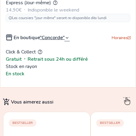
Express (Jour-même)
help
14,90€
  ⸱  
Indisponible le weekend
Les coursiers "jour-même" seront re-disponible dès lundi
info
storefront
En boutique
expand_more
Horaires
open_in_new
Click & Collect
help
Gratuit
  ⸱  
Retrait sous 24h ou différé
Stock en rayon
En stock
add_shopping_cart
Vous aimerez
aussi
BESTSELLER
BESTSELLER