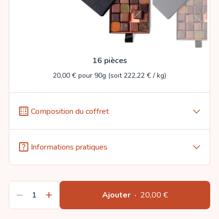
16 pièces
20,00 €
pour
90
g
(soit
222,22 € / kg
)
background_dot_small
Composition du coffret
arrow_forward_ios
help_center
Informations pratiques
arrow_forward_ios
remove
add
Ajouter
·
20,00 €