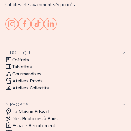
subtiles et savamment séquencés.
E-BOUTIQUE
keyboard_arrow_down
background_dot_small
Coffrets
view_week
Tablettes
atr
Gourmandises
chef_hat
Ateliers Privés
person_apron
Ateliers Collectifs
A PROPOS
keyboard_arrow_down
workspace_premium
La Maison Edwart
map_pin_review
Nos Boutiques à Paris
assignment_ind
Espace Recrutement