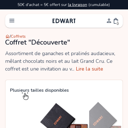
50€ d'achat = 5€ offert sur
la livraison
(cumulable)
menu
person
shopping_bag
0
home
/
Coffrets
Coffret "Découverte"
Assortiment de ganaches et pralinés audacieux,
mêlant chocolats noirs et au lait Grand Cru. Ce
coffret est une invitation au v...
Lire la suite
Plusieurs tailles disponibles