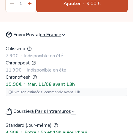
remove
add
Ajouter
·
9,00 €
package_2
Envoi Postal
expand_more
Colissimo
help
7,90€
  ⸱  
Indisponible en été
Chronopost
help
11,90€
  ⸱  
Indisponible en été
Chronofresh
help
19,90€
  ⸱  
Mar. 11/08 avant 13h
Livraison estimée si commande avant 11h
info
shopping_bag_speed
Coursier
expand_more
Standard (Jour-même)
help
4,90€
  ⸱  
Entre 15h et 19h aujourd'hui