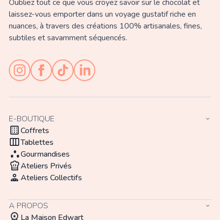
Oubliez tout ce que vous croyez savoir sur le chocolat et
laissez-vous emporter dans un voyage gustatif riche en
nuances, à travers des créations 100% artisanales, fines,
subtiles et savamment séquencés.
E-BOUTIQUE
keyboard_arrow_down
background_dot_small
Coffrets
view_week
Tablettes
atr
Gourmandises
chef_hat
Ateliers Privés
person_apron
Ateliers Collectifs
A PROPOS
keyboard_arrow_down
workspace_premium
La Maison Edwart