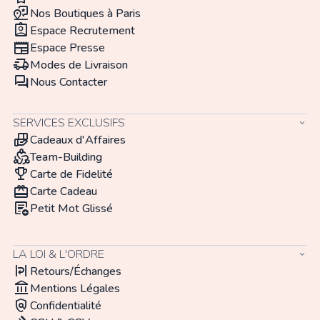
map_pin_review
Nos Boutiques à Paris
assignment_ind
Espace Recrutement
newspaper
Espace Presse
delivery_truck_speed
Modes de Livraison
forum
Nous Contacter
SERVICES EXCLUSIFS
keyboard_arrow_down
hand_package
Cadeaux d'Affaires
diversity_2
Team-Building
trophy
Carte de Fidelité
redeem
Carte Cadeau
add_notes
Petit Mot Glissé
LA LOI & L'ORDRE
keyboard_arrow_down
format_text_wrap
Retours/Échanges
account_balance
Mentions Légales
policy
Confidentialité