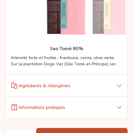
Sao Tomé 80%
Intensité forte et fruitée ; framboise, cerise, olive verte.
Sur la plantation Diogo Vaz (São Tomé-et-Príncipe), les
fèves Criollo Amelonado révèlent une attaque fruits
rouges suivie d’une finale olive verte légèrement saline.
Un Grand Cru raffiné, vibrant et nuancé.
grocery
Ingrédients & Allergènes
arrow_forward_ios
...
Lire la suite
help_center
Informations pratiques
arrow_forward_ios