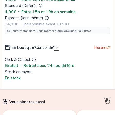
Standard (Différé)
help
4,90€
  ⸱  
Entre 15h et 19h en semaine
Express (Jour-même)
help
14,90€
  ⸱  
Indisponible avant 11h00
Coursier standard (jour-même) dispo. que jusqu'à 11h00
info
storefront
En boutique
expand_more
Horaires
open_in_new
Click & Collect
help
Gratuit
  ⸱  
Retrait sous 24h ou différé
Stock en rayon
En stock
add_shopping_cart
Vous aimerez
aussi