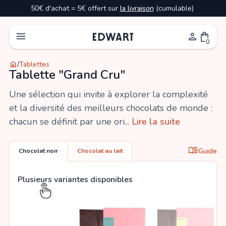
50€ d'achat = 5€ offert sur
la livraison
(cumulable)
menu
person
shopping_bag
0
home
/
Tablettes
Tablette "Grand Cru"
Une sélection qui invite à explorer la complexité
et la diversité des meilleurs chocolats de monde :
chacun se définit par une ori...
Lire la suite
menu_book
Guide
Chocolat noir
Chocolat
au
lait
Plusieurs variantes disponibles